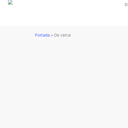
Skip
D
to
main
content
Portada
»
De cerca