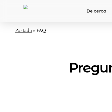
Skip
to
De cerca
main
content
Portada
»
FAQ
Pregu