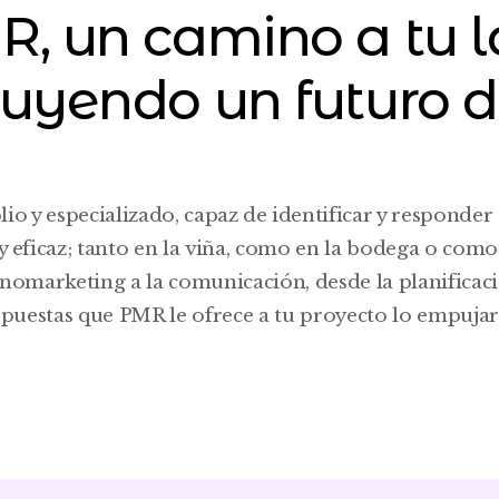
, un camino a tu l
á la necesaria
nto y no como
el consumidor.
tificial. La
uyendo un futuro d
contrar, ha de
nesto,
 para canales
ntrar una vía
 y especializado, capaz de identificar y responder 
ocales.
 eficaz; tanto en la viña, como en la bodega o como e
a, el conseguir
enomarketing a la comunicación, desde la planificaci
sostenido que
puestas que PMR le ofrece a tu proyecto lo empujará
 dependientes
nes. La
Proceso
sta debilidad
a de la
n mapa