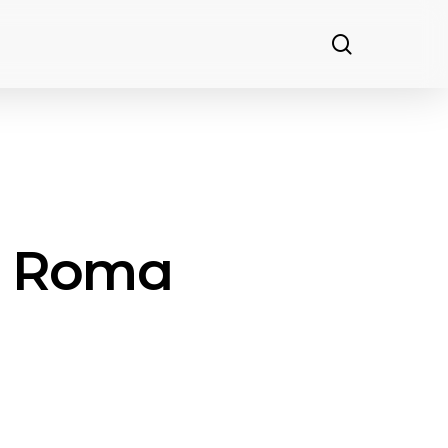
search
a Roma