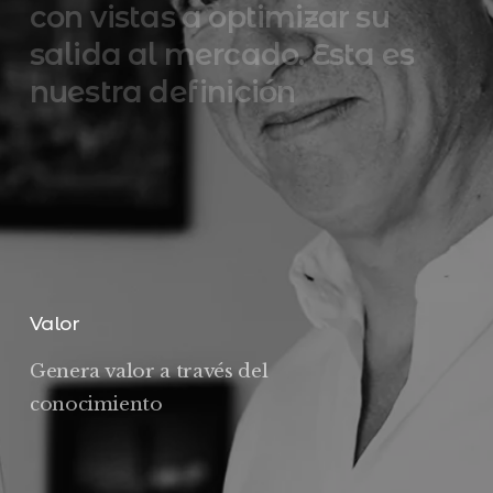
con
vistas
a
optimizar
su
salida
al
mercado.
Esta
es
nuestra
definición
Valor
Genera valor a través del
conocimiento