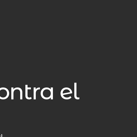
ontra el
d