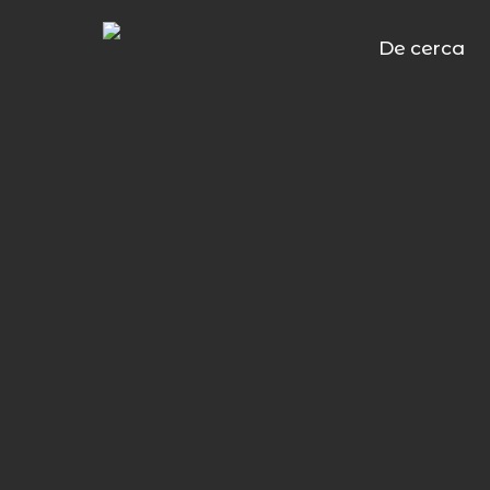
Skip
to
De cerca
main
content