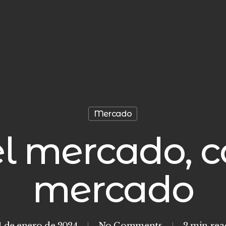
Mercado
l mercado, c
mercado
4 de enero de 2024
No Comments
2 min rea